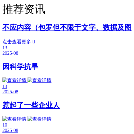
推荐资讯
不应内容（包罗但不限于文字、数据及图
点击查看更多

13
2025-08
因科学抗旱
13
2025-08
惹起了一些企业人
10
2025-08