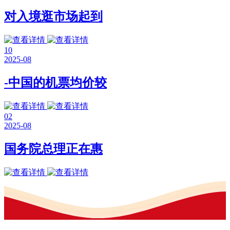
对入境逛市场起到
10
2025-08
-中国的机票均价较
02
2025-08
国务院总理正在惠