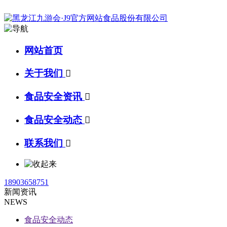
网站首页
关于我们

食品安全资讯

食品安全动态

联系我们

18903658751
新闻资讯
NEWS
食品安全动态