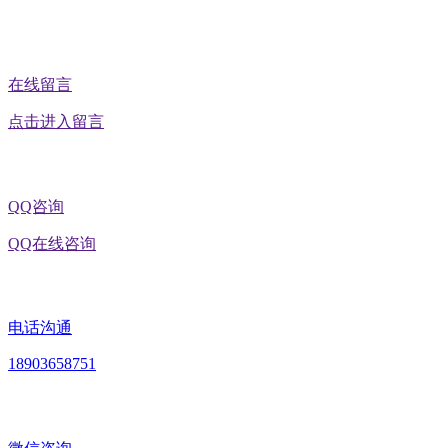
在线留言
点击进入留言
QQ咨询
QQ在线咨询
电话沟通
18903658751