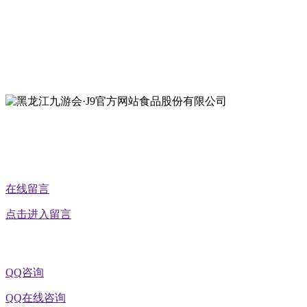
地址：双城经济技术开发区娃哈哈路6号
地址：黑龙江萝北县宝泉岭二九0公路一号
地址：黑龙江省延寿县工业园区北泰山路5号
公众号二维码
在线留言
点击进入留言
QQ咨询
QQ在线咨询