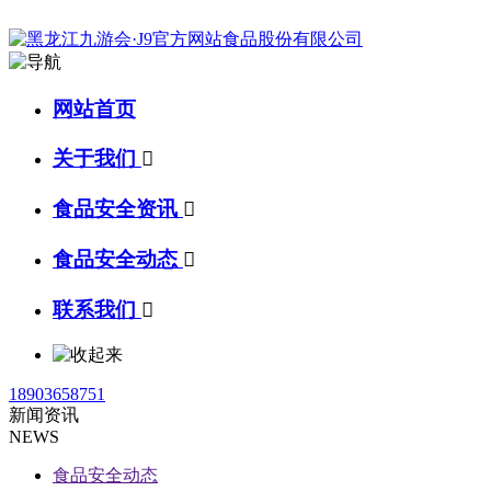
网站首页
关于我们

食品安全资讯

食品安全动态

联系我们

18903658751
新闻资讯
NEWS
食品安全动态