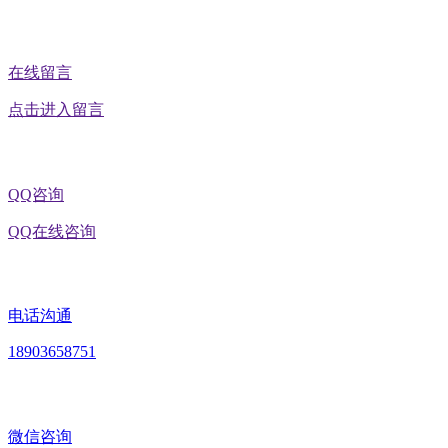
在线留言
点击进入留言
QQ咨询
QQ在线咨询
电话沟通
18903658751
微信咨询