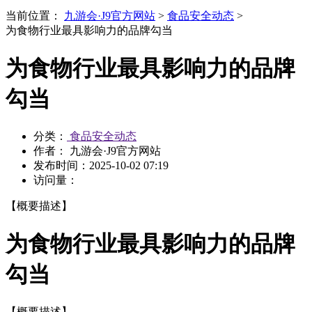
当前位置：
九游会·J9官方网站
>
食品安全动态
>
为食物行业最具影响力的品牌勾当
为食物行业最具影响力的品牌
勾当
分类：
食品安全动态
作者： 九游会·J9官方网站
发布时间：
2025-10-02 07:19
访问量：
【概要描述】
为食物行业最具影响力的品牌
勾当
【概要描述】