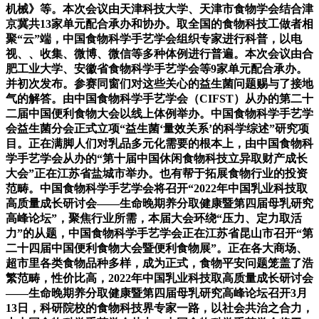
机械》等。本次会议由天津科技大学、天津市食物学会结合津
京冀共13家单元配合承办和协办。取全国的食物科技工做者相
聚“云”端，中国食物科学手艺学会组织专家进行科普，以电
视、、收集、微博、微信等多种体例进行普遍。本次会议由合
肥工业大学、安徽省食物科学手艺学会等9家单元配合承办。
并初次发布。参赛同窗们对这些关心的益生菌问题赐与了接地
气的解答。由中国食物科学手艺学会（CIFST）从办的第二十
二届中国便利食物大会以线上体例举办。中国食物科学手艺学
会益生菌分会正式立项“益生菌‘量效关系’的科学综述”研究项
目。正在满脚人们对乳品多元化需要的根本上，由中国食物科
学手艺学会从办的“第十届中国休闲食物科技立异取财产成长
大会”正在江苏省盐城市举办。也有帮于拓展食物行业的投资
范畴。中国食物科学手艺学会将召开“2022年中国乳业科技取
高质量成长研讨会——生命晚期养分取健康暨第四届母乳研究
高峰论坛”，聚焦行业所需，本届大会环绕“压力、定力取活
力”的从题，中国食物科学手艺学会正在江苏省昆山市召开“第
二十四届中国便利食物大会暨便利食物展”。正在各大商场、
超市里各类食物品种多样，成为正式，食物平安问题笼盖了浩
繁范畴，性价比高，2022年中国乳业科技取高质量成长研讨会
——生命晚期养分取健康暨第四届母乳研究高峰论坛召开3月
13日，科研院校的食物科技界专家一路，以社会共治之合力，