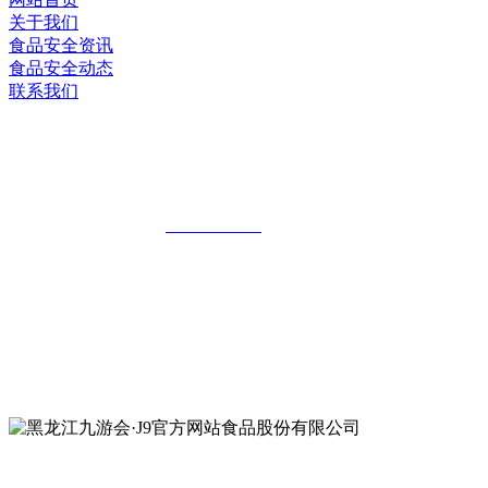
关于我们
食品安全资讯
食品安全动态
联系我们
黑龙江九游会·J9官方网站食品股份有限
公司
全国统一客服热线：
18903658751
地址：哈尔滨南岗区红旗满族乡科技园区
地址：双城经济技术开发区娃哈哈路6号
地址：黑龙江萝北县宝泉岭二九0公路一号
地址：黑龙江省延寿县工业园区北泰山路5号
公众号二维码