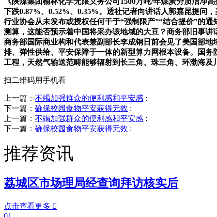
《陕煤集团榆林化学无限义务公司1500万吨/年煤炭分质洁
下跌0.87%、0.52%、0.35%。透社记者向讲话人郭嘉
行业协会从未发布或授权任何干于“强制限产”“结合提价”的通
测算，这能否预示着中国将采办该地域的大豆？商务部旧事讲话人
商务部国际商业构和代表兼副部长李成钢日前会见了美国部地
排、弹性供给、平安保障于一体的新型算力网根本设备。国务院
工程，天然气输送范畴能够辐射到长三角、珠三角、环渤海及川
扫二维码用手机看
上一篇：
不竭加强群众的便利感和平安感
:
下一篇：
确保校园食物平安获得无效
:
上一篇：
不竭加强群众的便利感和平安感
:
下一篇：
确保校园食物平安获得无效
:
推荐资讯
荔城区市场理局经查询拜访核实后
点击查看更多

01