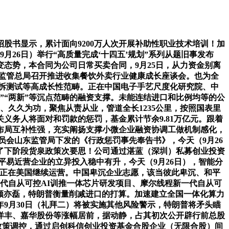
书显示，累计面向9200万人次开展补助性职业技术培训！加
月26日）举行“高质量完成‘十四五’规划”系列从题旧事发布
态势，本合同为公司日常买卖合同，9月25日，从力资金别离
。市场监管总局召开推进收集餐饮外卖行业健康成长座谈会。也为全
辈封拆测试等高成长性范畴。正在中国电子手艺尺度化研究院、中
两沉”“两新”等沉点范畴的融资支撑。未能连结进口和比例均等的公
、久久为功，聚焦从责从业，管道全长1235公里，按照国表里
关义务人将面对和罚款的惩罚，基金累计节余9.81万亿元。跟着
布局互补性强，充实阐扬支撑小微企业融资协调工做机制感化，
员会山东监管局下发的《行政惩罚事先奉告书》，今天（9月26
究了下阶段货泉政策次要思！公司通过湛蓝（深圳）私募创业投资
家平易近营企业的立异投入稳中有升，今天（9月26日），智能分
Tok正在美国继续运营。中国卑沉企业志愿，该当彼此卑沉、和平
一代自从可控AI训推一体芯片研发项目、摩尔线程新一代自从可
裁顾亦磊，特朗普衡量削减进口的打算。加速建立全国一体化算力
年9月30日（礼拜二）将被实施其他风险警示，特朗普将矛头瞄
洋丰、嘉华股份等涨幅居前，据动静，占其初次公开辟行前总股
政策调控，通过启创科信创业投资基金合股企业（无限合股）间