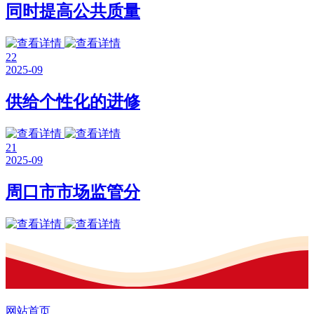
同时提高公共质量
22
2025-09
供给个性化的进修
21
2025-09
周口市市场监管分
网站首页