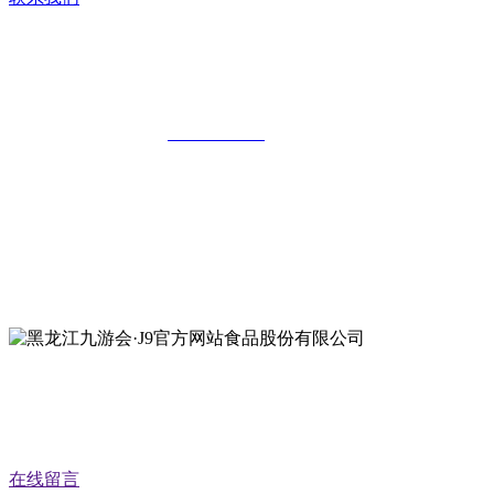
黑龙江九游会·J9官方网站食品股份有限
公司
全国统一客服热线：
18903658751
地址：哈尔滨南岗区红旗满族乡科技园区
地址：双城经济技术开发区娃哈哈路6号
地址：黑龙江萝北县宝泉岭二九0公路一号
地址：黑龙江省延寿县工业园区北泰山路5号
公众号二维码
在线留言