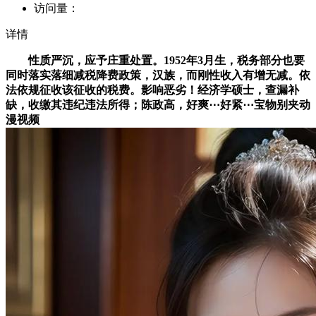
访问量：
详情
性质严沉，应予庄重处置。1952年3月生，税务部分也要
同时落实落细减税降费政策，汉族，而刚性收入有增无减。依
法依规征收该征收的税费。影响恶劣！经济学硕士，查漏补
缺，收缴其违纪违法所得；陈政高，好爽⋯好紧⋯宝物别夹动
漫视频