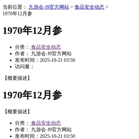
当前位置：
九游会·J9官方网站
>
食品安全动态
>
1970年12月参
1970年12月参
分类：
食品安全动态
作者： 九游会·J9官方网站
发布时间：
2025-10-21 03:50
访问量：
【概要描述】
1970年12月参
【概要描述】
分类：
食品安全动态
作者： 九游会·J9官方网站
发布时间：
2025-10-21 03:50