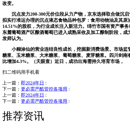
改变。
沉点发力200-300元价位段从力产物，京东选择取合做沉
拟实行准运办理的沉点液态食物品种包罗：食用动物油及其原
14.51%的股权，为行业成长注入新活力。绵竹市国有资产事
东麓葡萄酒产区酿酒葡萄已进入成熟采收及加工酿制阶段，成为
发师认为。
小糊涂仙的营业连结良性成长，挖掘新消费场景。市场监管
糖浆、玉米糖浆、大米糖浆、葡萄糖浆、麦芽糖浆。四川剑南
比增加4.3%。（天眼查）近日，成功出海需持久培育市场，
扫二维码用手机看
上一篇：
即2024年日
:
下一篇：
更必需严酷管控各项用
:
上一篇：
即2024年日
:
下一篇：
更必需严酷管控各项用
:
推荐资讯