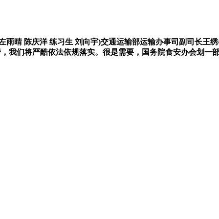
晴 陈庆洋 练习生 刘向宇)交通运输部运输办事司副司长王绣
输全过程监管，我们将严酷依法依规落实。很是需要，国务院食安办会划