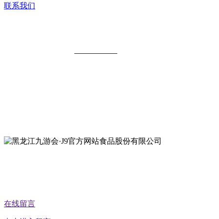
联系我们
黑龙江九游会·J9官方网站食品股份有限
全国统一客服热线：
18903658751
地址：哈尔滨南岗区红旗满族乡科技园区
地址：双城经济技术开发区娃哈哈路6号
地址：黑龙江萝北县宝泉岭二九0公路一号
地址：黑龙江省延寿县工业园区北泰山路5号
在线留言