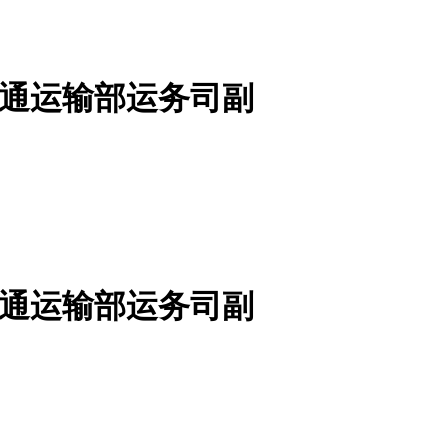
交通运输部运务司副
交通运输部运务司副