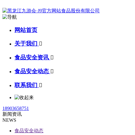
网站首页
关于我们

食品安全资讯

食品安全动态

联系我们

18903658751
新闻资讯
NEWS
食品安全动态