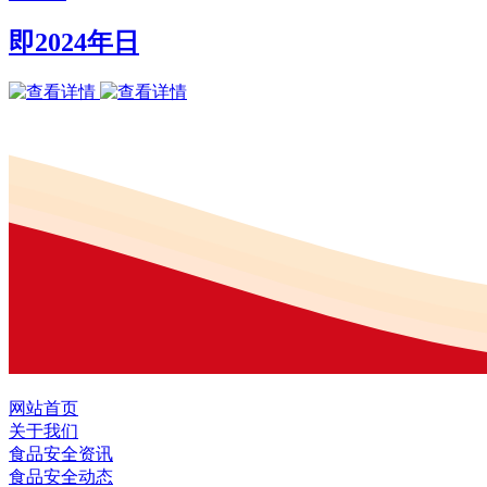
即2024年日
网站首页
关于我们
食品安全资讯
食品安全动态