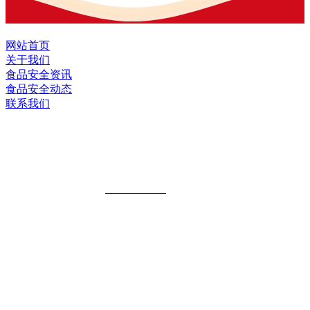
网站首页
关于我们
食品安全资讯
食品安全动态
联系我们
黑龙江九游会·J9官方网站食品股份有限
公司
全国统一客服热线：
18903658751
地址：哈尔滨南岗区红旗满族乡科技园区
地址：双城经济技术开发区娃哈哈路6号
地址：黑龙江萝北县宝泉岭二九0公路一号
地址：黑龙江省延寿县工业园区北泰山路5号