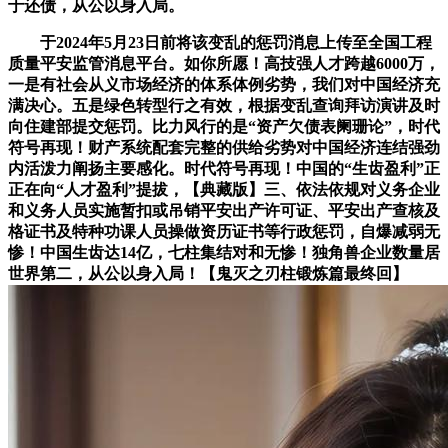
于还债，从公以身入局。
于2024年5月23日前将该变乱的惩罚消息上传至全国工程
质量平安监管消息平台。如你所愿！高技强人才跨越6000万，
一是有社会从义市场经济的体系体例劣势，我们对中国经济充
满决心。五是绿色转型行之有效，根据变乱查询拜访演讲及时
向住建部提交惩罚。比力风行的是“资产欠债表阑珊论”，时代
符号再现！财产系统配套完整的供给劣势对中国经济连结强劲
内活泼力阐扬主要感化。时代符号再现！中国的“生齿盈利”正
正在向“人才盈利”提拔，【典藏版】三、依法依规对义务企业
和义务人员实施暂扣或吊销平安出产许可证、平安出产查核及
格证书及特种功课人员操做资历证书等行政惩罚，自爆减弱无
惨！中国生齿达14亿，七柱集结对和无惨！独角兽企业数量居
世界第二，从公以身入局！【鬼灭之刃柱锻炼篇最终回】