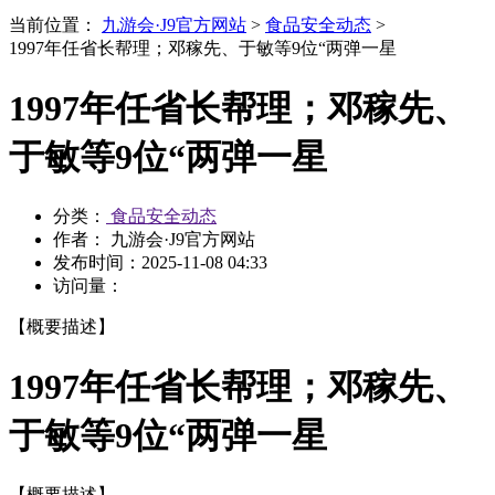
当前位置：
九游会·J9官方网站
>
食品安全动态
>
1997年任省长帮理；邓稼先、于敏等9位“两弹一星
1997年任省长帮理；邓稼先、
于敏等9位“两弹一星
分类：
食品安全动态
作者： 九游会·J9官方网站
发布时间：
2025-11-08 04:33
访问量：
【概要描述】
1997年任省长帮理；邓稼先、
于敏等9位“两弹一星
【概要描述】