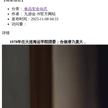
分类：
食品安全动态
作者： 九游会·J9官方网站
发布时间：
2025-11-08 04:33
访问量：
详情
1978年任大连海运学院团委；合做潜力庞大，