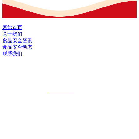
网站首页
关于我们
食品安全资讯
食品安全动态
联系我们
黑龙江九游会·J9官方网站食品股份有限
公司
全国统一客服热线：
18903658751
地址：哈尔滨南岗区红旗满族乡科技园区
地址：双城经济技术开发区娃哈哈路6号
地址：黑龙江萝北县宝泉岭二九0公路一号
地址：黑龙江省延寿县工业园区北泰山路5号