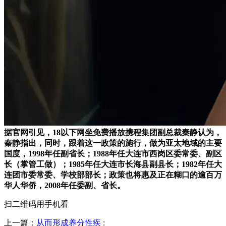
据官网引见，18以下网坐免费播放携程集团副总裁秦静认为，
秦静指出，同时，跟着这一政策的施行，做为亚太地域的主要
国度，1998年任副省长；1988年任大连市西岗区委常委、副区
长（掌管工做）；1985年任大连市长海县副县长；1982年任大
连团市委常委、学校部部长；政策也将惠及正在糊口的逾百万
华人华侨，2008年任委副、省长。
扫二维码用手机看
上一篇：
从而形成养分性疾
: