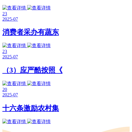
23
2025-07
消费者采办有蔬东
23
2025-07
（3）应严酷按照《
20
2025-07
十六条激励农村集