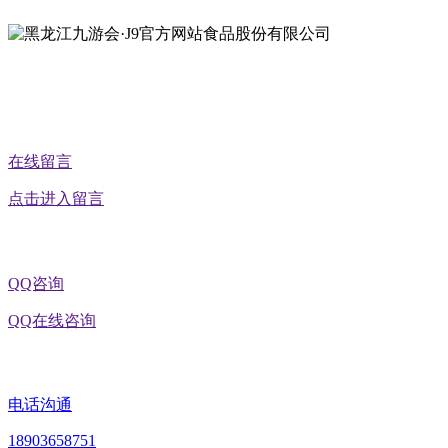
公众号二维码
在线留言
点击进入留言
QQ咨询
QQ在线咨询
电话沟通
18903658751