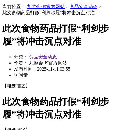
当前位置：
九游会·J9官方网站
>
食品安全动态
>
此次食物药品打假“利剑步履”将冲击沉点对准
此次食物药品打假“利剑步
履”将冲击沉点对准
分类：
食品安全动态
作者： 九游会·J9官方网站
发布时间：
2025-11-11 03:55
访问量：
【概要描述】
此次食物药品打假“利剑步
履”将冲击沉点对准
【概要描述】