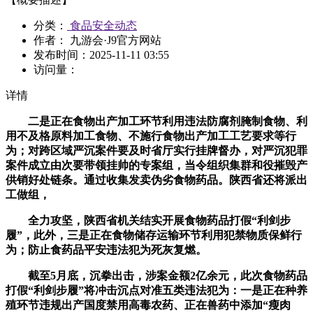
分类：
食品安全动态
作者： 九游会·J9官方网站
发布时间：
2025-11-11 03:55
访问量：
详情
二是正在食物出产加工环节利用违法防腐剂腌制食物、利
用不及格原料加工食物、不施行食物出产加工工艺要求等行
为；对跨区域严沉案件要及时省厅实行挂牌督办，对严沉犯罪
案件成立由次要带领挂帅的专案组，当令组织集群和役摧毁产
供销好处链条。通过收集发卖伪劣食物药品。陕西省还将派出
工做组，
全力攻坚，陕西省机关结实开展食物药品打假“利剑步
履”，此外，三是正在食物储存运输环节利用犯禁物质保鲜行
为；防止食药品平安违法犯为死灰复燃。
截至5月底，沉拳出击，涉案金额2亿余元，此次食物药品
打假“利剑步履”将冲击沉点对准五类违法犯为：一是正在种养
殖环节违规出产国度禁用高毒农药、正在兽药中添加“瘦肉