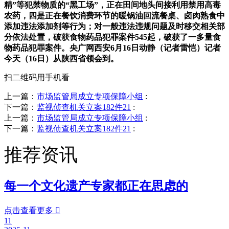
精”等犯禁物质的“黑工场”，正在田间地头间接利用禁用高毒
农药，四是正在餐饮消费环节的暖锅油回流餐桌、卤肉熟食中
添加违法添加剂等行为；对一般违法违规问题及时移交相关部
分依法处置，破获食物药品犯罪案件545起，破获了一多量食
物药品犯罪案件。央广网西安6月16日动静（记者雷恺）记者
今天（16日）从陕西省领会到。
扫二维码用手机看
上一篇：
市场监管局成立专项保障小组
:
下一篇：
监视侦查机关立案182件21
:
上一篇：
市场监管局成立专项保障小组
:
下一篇：
监视侦查机关立案182件21
:
推荐资讯
每一个文化遗产专家都正在思虑的
点击查看更多

11