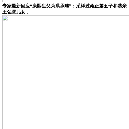
专家最新回应“康熙生父为洪承畴”：采样过雍正第五子和恭亲
王弘昼儿女，