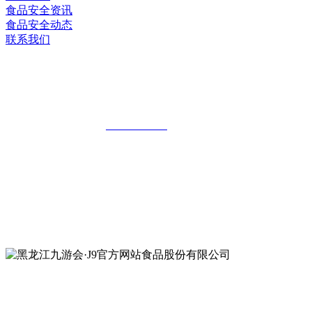
食品安全资讯
食品安全动态
联系我们
黑龙江九游会·J9官方网站食品股份有限
公司
全国统一客服热线：
18903658751
地址：哈尔滨南岗区红旗满族乡科技园区
地址：双城经济技术开发区娃哈哈路6号
地址：黑龙江萝北县宝泉岭二九0公路一号
地址：黑龙江省延寿县工业园区北泰山路5号
公众号二维码