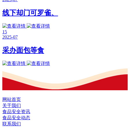
线下却门可罗雀、
15
2025-07
采办面包等食
网站首页
关于我们
食品安全资讯
食品安全动态
联系我们