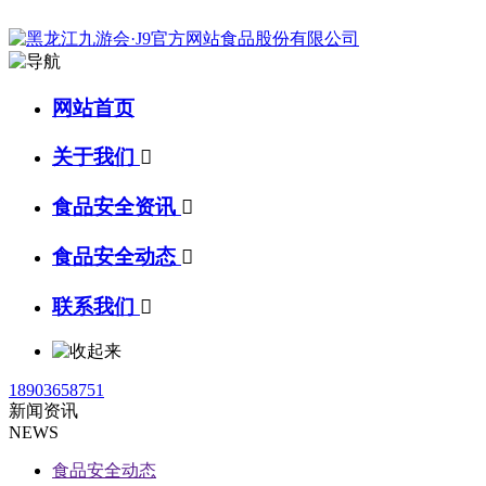
网站首页
关于我们

食品安全资讯

食品安全动态

联系我们

18903658751
新闻资讯
NEWS
食品安全动态