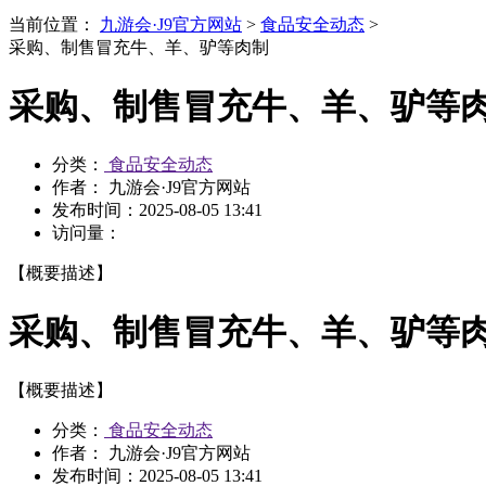
当前位置：
九游会·J9官方网站
>
食品安全动态
>
采购、制售冒充牛、羊、驴等肉制
采购、制售冒充牛、羊、驴等
分类：
食品安全动态
作者： 九游会·J9官方网站
发布时间：
2025-08-05 13:41
访问量：
【概要描述】
采购、制售冒充牛、羊、驴等
【概要描述】
分类：
食品安全动态
作者： 九游会·J9官方网站
发布时间：
2025-08-05 13:41