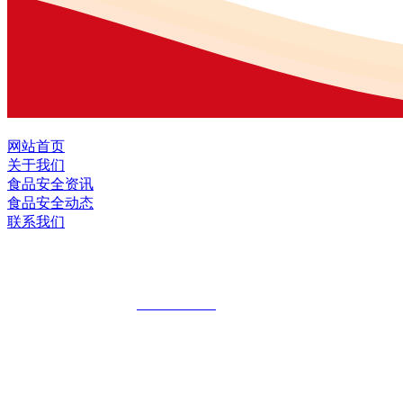
网站首页
关于我们
食品安全资讯
食品安全动态
联系我们
黑龙江九游会·J9官方网站食品股份有限
全国统一客服热线：
18903658751
地址：哈尔滨南岗区红旗满族乡科技园区
地址：双城经济技术开发区娃哈哈路6号
地址：黑龙江萝北县宝泉岭二九0公路一号