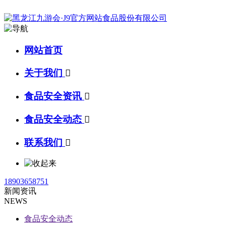
网站首页
关于我们

食品安全资讯

食品安全动态

联系我们

18903658751
新闻资讯
NEWS
食品安全动态