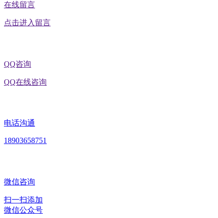
在线留言
点击进入留言
QQ咨询
QQ在线咨询
电话沟通
18903658751
微信咨询
扫一扫添加
微信公众号