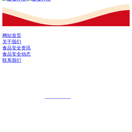
网站首页
关于我们
食品安全资讯
食品安全动态
联系我们
黑龙江九游会·J9官方网站食品股份有限
公司
全国统一客服热线：
18903658751
地址：哈尔滨南岗区红旗满族乡科技园区
地址：双城经济技术开发区娃哈哈路6号
地址：黑龙江萝北县宝泉岭二九0公路一号