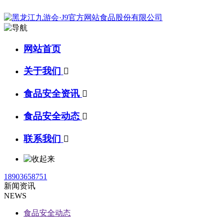
网站首页
关于我们

食品安全资讯

食品安全动态

联系我们

18903658751
新闻资讯
NEWS
食品安全动态