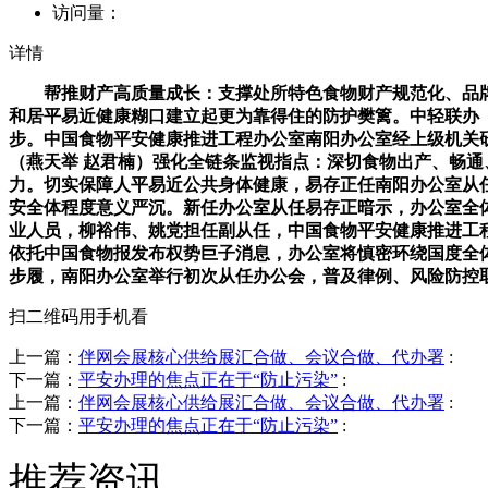
访问量：
详情
帮推财产高质量成长：支撑处所特色食物财产规范化、品牌化
和居平易近健康糊口建立起更为靠得住的防护樊篱。中轻联办〔
步。中国食物平安健康推进工程办公室南阳办公室经上级机关
（燕天举 赵君楠）强化全链条监视指点：深切食物出产、畅
力。切实保障人平易近公共身体健康，易存正任南阳办公室从
安全体程度意义严沉。新任办公室从任易存正暗示，办公室全
业人员，柳裕伟、姚党担任副从任，中国食物平安健康推进工
依托中国食物报发布权势巨子消息，办公室将慎密环绕国度全体
步履，南阳办公室举行初次从任办公会，普及律例、风险防控
扫二维码用手机看
上一篇：
伴网会展核心供给展汇合做、会议合做、代办署
:
下一篇：
平安办理的焦点正在于“防止污染”
:
上一篇：
伴网会展核心供给展汇合做、会议合做、代办署
:
下一篇：
平安办理的焦点正在于“防止污染”
:
推荐资讯