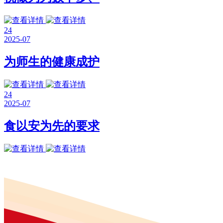
24
2025-07
为师生的健康成护
24
2025-07
食以安为先的要求