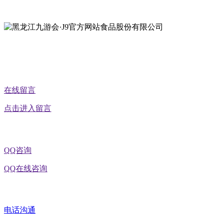
地址：黑龙江省延寿县工业园区北泰山路5号
在线留言
点击进入留言
QQ咨询
QQ在线咨询
电话沟通