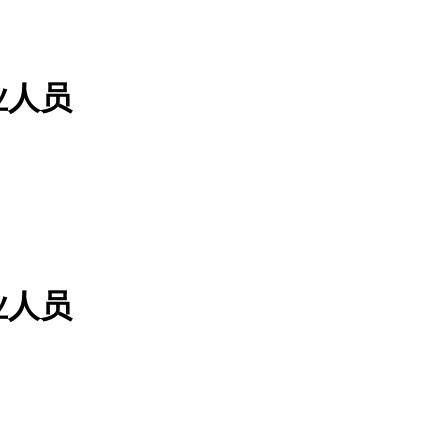
业人员
业人员