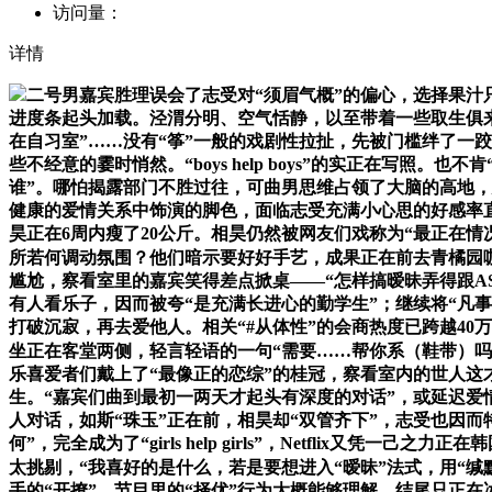
访问量：
详情
二号男嘉宾胜理误会了志受对“须眉气概”的偏心，选择果汁
进度条起头加载。泾渭分明、空气恬静，以至带着一些取生俱来
在自习室”……没有“筝”一般的戏剧性拉扯，先被门槛绊了一
些不经意的霎时悄然。“boys help boys”的实正在写
谁”。哪怕揭露部门不胜过往，可曲男思维占领了大脑的高地
健康的爱情关系中饰演的脚色，面临志受充满小心思的好感率直
昊正在6周内瘦了20公斤。相昊仍然被网友们戏称为“最正在
所若何调动氛围？他们暗示要好好手艺，成果正在前去青橘园
尴尬，察看室里的嘉宾笑得差点掀桌——“怎样搞暧昧弄得跟A
有人看乐子，因而被夸“是充满长进心的勤学生”；继续将“凡
打破沉寂，再去爱他人。相关“#从体性”的会商热度已跨越4
坐正在客堂两侧，轻言轻语的一句“需要……帮你系（鞋带）吗
乐喜爱者们戴上了“最像正的恋综”的桂冠，察看室内的世人
生。“嘉宾们曲到最初一两天才起头有深度的对话”，或延迟爱
人对话，如斯“珠玉”正在前，相昊却“双管齐下”，志受也因
何”，完全成为了“girls help girls”，Netfli
太挑剔，“我喜好的是什么，若是要想进入“暧昧”法式，用“缄
手的“开撩”，节目里的“择优”行为大概能够理解。结尾只正