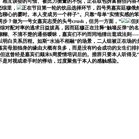
、相互误会的可惜、被比力衡量的不悦，正在取包拆富丽但内容
恋综里，
正在节目第一轮的饮品选择环节，四号男嘉宾廷穆俄
聊心的霎时。本人变成另一个样子”。只靠“母单”实情实感的笨
步？做为一号女嘉宾志受的头号crush，但另一方面，”
但
恋综对配对率的逃求日益拔高，因而廷穆正在注释“触墙反弹”的
糊糊、不清不楚的通俗暧昧，嘉宾们不约而同地猜出逛戏法则—
以明白关系历程。如斯“水油不相融”的场景，二人组被正在场的
雅嘉宾母胎独身的缘由大概有良多，而是没有约会成功的女生们排
但这曾经是嘉宾们颠末6周爱情培训后的。措辞只要本人听得见
不是对视或牵手时的悸动，过度聚焦于本人的感触感染。