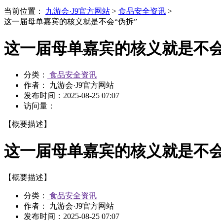
当前位置：
九游会·J9官方网站
>
食品安全资讯
>
这一届母单嘉宾的核义就是不会“伪拆”
这一届母单嘉宾的核义就是不会
分类：
食品安全资讯
作者： 九游会·J9官方网站
发布时间：
2025-08-25 07:07
访问量：
【概要描述】
这一届母单嘉宾的核义就是不会
【概要描述】
分类：
食品安全资讯
作者： 九游会·J9官方网站
发布时间：
2025-08-25 07:07