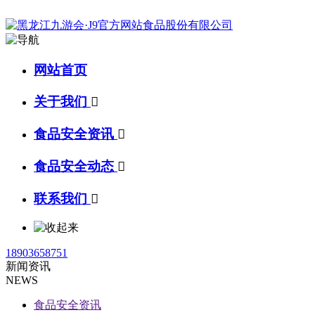
网站首页
关于我们

食品安全资讯

食品安全动态

联系我们

18903658751
新闻资讯
NEWS
食品安全资讯