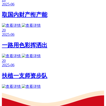
2025-06
取国内财产衔产能
20
2025-06
一路用色彩挥洒出
20
2025-06
扶植一支师资步队