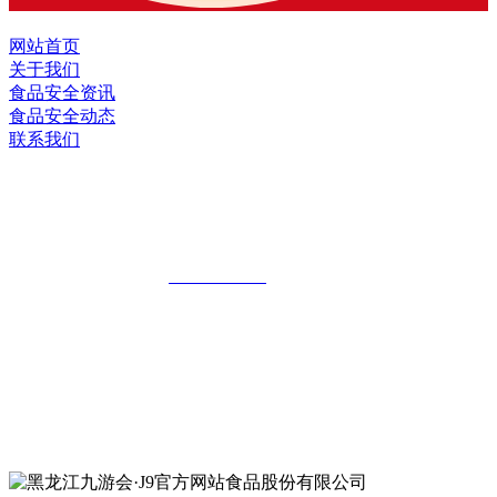
网站首页
关于我们
食品安全资讯
食品安全动态
联系我们
黑龙江九游会·J9官方网站食品股份有限
公司
全国统一客服热线：
18903658751
地址：哈尔滨南岗区红旗满族乡科技园区
地址：双城经济技术开发区娃哈哈路6号
地址：黑龙江萝北县宝泉岭二九0公路一号
地址：黑龙江省延寿县工业园区北泰山路5号