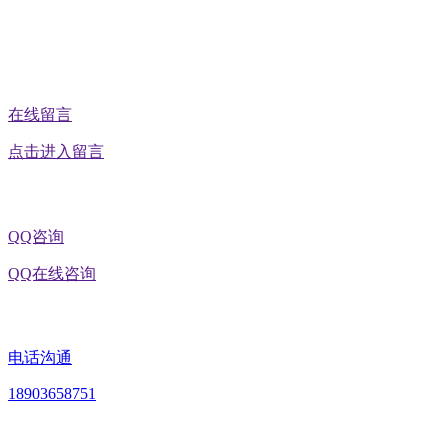
公众号二维码
在线留言
点击进入留言
QQ咨询
QQ在线咨询
电话沟通
18903658751