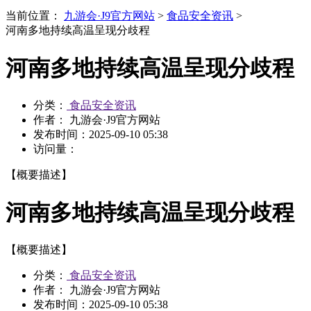
当前位置：
九游会·J9官方网站
>
食品安全资讯
>
河南多地持续高温呈现分歧程
河南多地持续高温呈现分歧程
分类：
食品安全资讯
作者： 九游会·J9官方网站
发布时间：
2025-09-10 05:38
访问量：
【概要描述】
河南多地持续高温呈现分歧程
【概要描述】
分类：
食品安全资讯
作者： 九游会·J9官方网站
发布时间：
2025-09-10 05:38