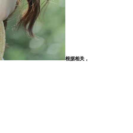
根据相关，