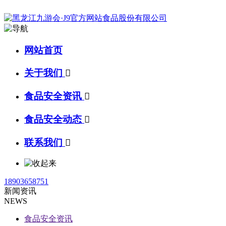
网站首页
关于我们

食品安全资讯

食品安全动态

联系我们

18903658751
新闻资讯
NEWS
食品安全资讯