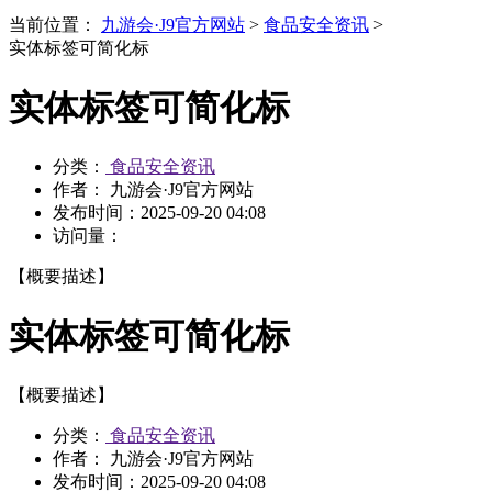
当前位置：
九游会·J9官方网站
>
食品安全资讯
>
实体标签可简化标
实体标签可简化标
分类：
食品安全资讯
作者： 九游会·J9官方网站
发布时间：
2025-09-20 04:08
访问量：
【概要描述】
实体标签可简化标
【概要描述】
分类：
食品安全资讯
作者： 九游会·J9官方网站
发布时间：
2025-09-20 04:08