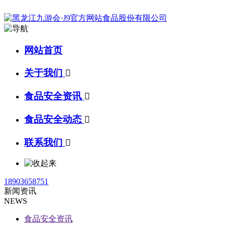
网站首页
关于我们

食品安全资讯

食品安全动态

联系我们

18903658751
新闻资讯
NEWS
食品安全资讯