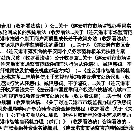
用（收罗看法稿）》公...关于《连云港市市场监视办理局实
轮回成长的实施看法（收罗看法...关于《连云港市市场监管范
连云港市推进个别工商户高质量成长若干政策办法（收罗看法稿）
市场规范办理实施看法的通知》（...关于对《连云港市市区食
...《连云港市落实食物平安两个义务示范样板单元扶植方案
港市处所尺度（收罗看法稿）公开收罗意...关于《连云港市市场监
.关于《连云港市市场监管范畴轻细违法行为从轻惩罚、减轻惩罚、不
纤维耐热及抗蠕变机能试验方式》（...《连云港市智能售药机
..粉煤灰基工程填料使用手艺规程等2项连云港市处所尺度（收
违法行为从轻惩罚、减轻惩罚、不予惩罚、...关于《连云港市
公开收罗看法关于《连云港市国度学问产权强市扶植试点城市工
养办理规范等2项连云港市处所尺度（收罗看法稿）...关于对《连
规程（收罗看法稿...《关于对连云港市市场监视办理行政惩罚
监视办理局学问产权范畴专项资金操做规程（收罗看法...关于《关
》公开收罗看法的...甜瓜、秋冬甘蓝周年轮做手艺规程等24
港市智能售药机办理（试行）》（收罗看法稿）咨询看法的...
问产权金融补资金实施细则...《连云港市市场监管范畴轻细违法