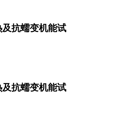
热及抗蠕变机能试
热及抗蠕变机能试