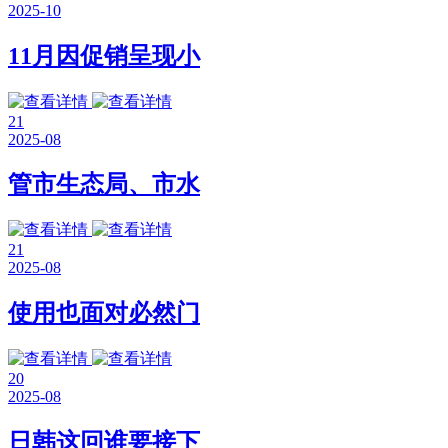
2025-10
11月因促销呈现小
21
2025-08
管市生态局、市水
21
2025-08
使用也面对必然门
20
2025-08
日韩这回谁要接下