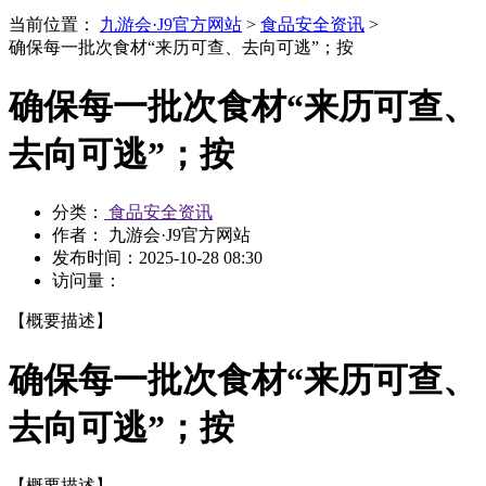
当前位置：
九游会·J9官方网站
>
食品安全资讯
>
确保每一批次食材“来历可查、去向可逃”；按
确保每一批次食材“来历可查、
去向可逃”；按
分类：
食品安全资讯
作者： 九游会·J9官方网站
发布时间：
2025-10-28 08:30
访问量：
【概要描述】
确保每一批次食材“来历可查、
去向可逃”；按
【概要描述】