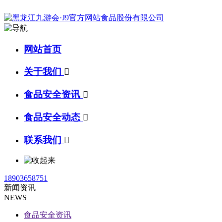
网站首页
关于我们

食品安全资讯

食品安全动态

联系我们

18903658751
新闻资讯
NEWS
食品安全资讯