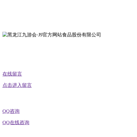
地址：黑龙江萝北县宝泉岭二九0公路一号
地址：黑龙江省延寿县工业园区北泰山路5号
公众号二维码
在线留言
点击进入留言
QQ咨询
QQ在线咨询