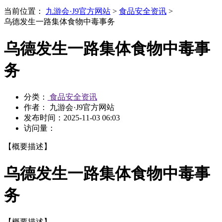
当前位置：
九游会·J9官方网站
>
食品安全资讯
>
乌德发生一路集体食物中毒事务
乌德发生一路集体食物中毒事
务
分类：
食品安全资讯
作者： 九游会·J9官方网站
发布时间：
2025-11-03 06:03
访问量：
【概要描述】
乌德发生一路集体食物中毒事
务
【概要描述】