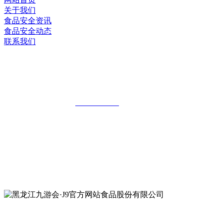
关于我们
食品安全资讯
食品安全动态
联系我们
黑龙江九游会·J9官方网站食品股份有限
公司
全国统一客服热线：
18903658751
地址：哈尔滨南岗区红旗满族乡科技园区
地址：双城经济技术开发区娃哈哈路6号
地址：黑龙江萝北县宝泉岭二九0公路一号
地址：黑龙江省延寿县工业园区北泰山路5号
公众号二维码