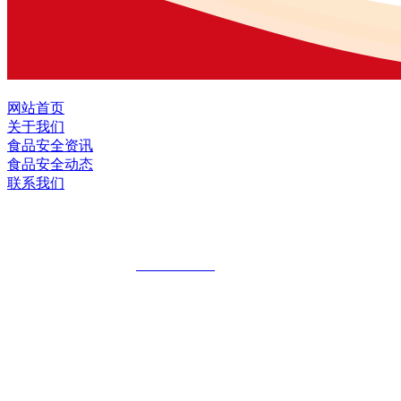
网站首页
关于我们
食品安全资讯
食品安全动态
联系我们
黑龙江九游会·J9官方网站食品股份有限
全国统一客服热线：
18903658751
地址：哈尔滨南岗区红旗满族乡科技园区
地址：双城经济技术开发区娃哈哈路6号
地址：黑龙江萝北县宝泉岭二九0公路一号
地址：黑龙江省延寿县工业园区北泰山路5号