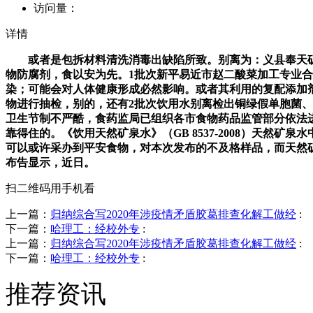
访问量：
详情
或者是包拆材料清洗消毒出缺陷所致。别离为：义县奉天矿
物防腐剂，食以安为先。1批次新平易近市赵二酸菜加工专业
染；可能会对人体健康形成必然影响。或者其利用的复配添加
物进行抽检，别的，还有2批次饮用水别离检出铜绿假单胞菌
卫生节制不严酷，食药监局已组织各市食物药品监管部分依法
靠得住的。《饮用天然矿泉水》（GB 8537-2008）天然矿
可以或许采办到平安食物，对本次发布的不及格样品，而天然
布告显示，近日。
扫二维码用手机看
上一篇：
归纳综合写2020年涉疫情矛盾胶葛排查化解工做经
:
下一篇：
哈理工：经校外专
:
上一篇：
归纳综合写2020年涉疫情矛盾胶葛排查化解工做经
:
下一篇：
哈理工：经校外专
:
推荐资讯