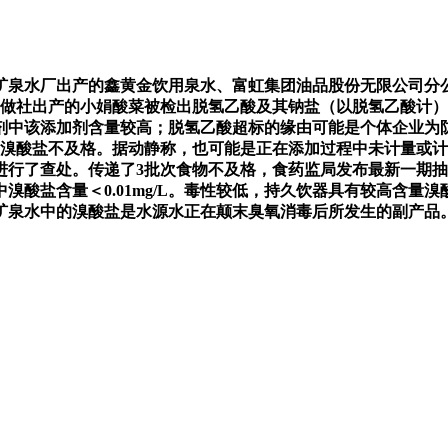
泉水厂出产的鑫黄金饮用泉水、富虹集团油品股份无限公司分公
合做社出产的小娟酸菜被检出脱氢乙酸及其钠盐（以脱氢乙酸计）
剂中该添加剂含量较高；脱氢乙酸超标的缘由可能是个体企业为
、溴酸盐不及格。据动静称，也可能是正在添加过程中未计量或
进行了查处。传递了3批次食物不及格，食药监局发布最新一期
泉水中溴酸盐含量＜0.01mg/L。毒性较低，持久饮器具有较高
矿泉水中的溴酸盐是水源水正在颠末臭氧消毒后所发生的副产品