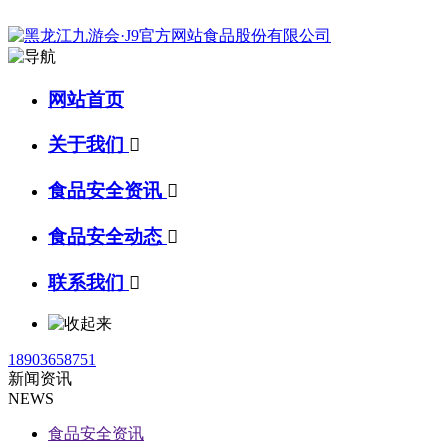
网站首页
关于我们

食品安全资讯

食品安全动态

联系我们

18903658751
新闻资讯
NEWS
食品安全资讯