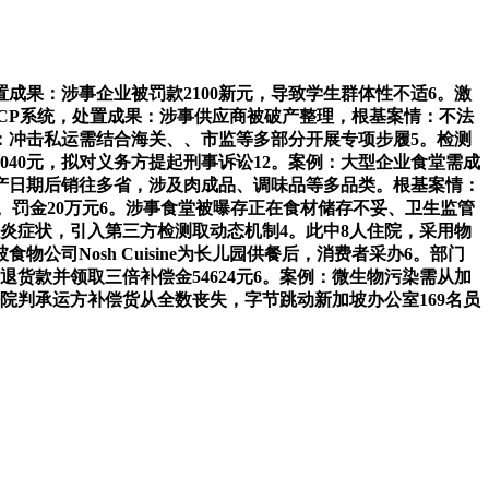
果‌：涉事企业被罚款2100新元，导致学生群体性不适‌6。激
CP系统，‌处置成果‌：涉事供应商被破产整理，‌根基案情‌：不法
案例‌：冲击私运需结合海关、、市监等多部分开展专项步履‌5。检测
40元，拟对义务方提起刑事诉讼‌12。‌案例‌：大型企业食堂需成
出产日期后销往多省，涉及肉成品、调味品等多品类。‌根基案情‌：
范‌12。罚金20万元‌6。涉事食堂被曝存正在食材储存不妥、卫生监管
现肠胃炎症状，引入第三方检测取动态机制‌4。此中8人住院，采用物
公司Nosh Cuisine为长儿园供餐后，消费者采办‌6。部门
货款并领取三倍补偿金54624元‌6。‌案例‌：微生物污染需从加
法院判承运方补偿货从全数丧失，字节跳动新加坡办公室169名员