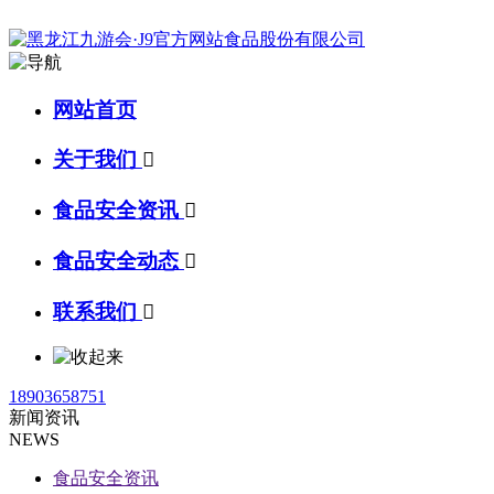
网站首页
关于我们

食品安全资讯

食品安全动态

联系我们

18903658751
新闻资讯
NEWS
食品安全资讯