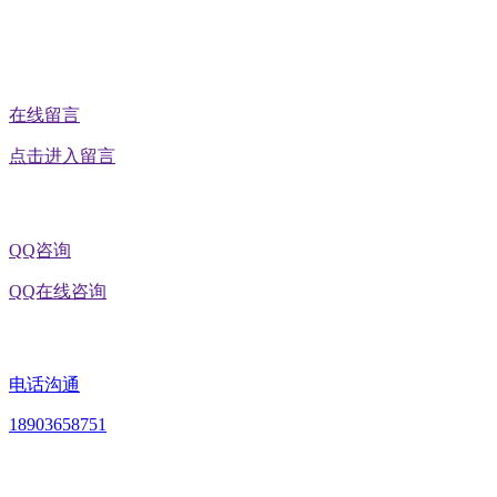
公众号二维码
在线留言
点击进入留言
QQ咨询
QQ在线咨询
电话沟通
18903658751