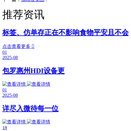
推荐资讯
标签、仿单存正在不影响食物平安且不会
点击查看更多

01
2025-08
包罗惠州HDI设备更
01
2025-08
详尽入微待每一位
18