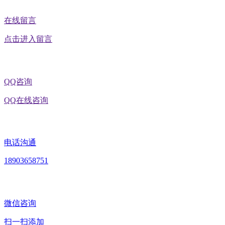
在线留言
点击进入留言
QQ咨询
QQ在线咨询
电话沟通
18903658751
微信咨询
扫一扫添加