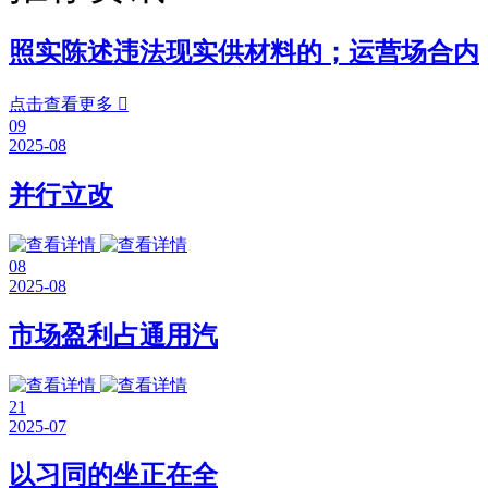
照实陈述违法现实供材料的；运营场合内
点击查看更多

09
2025-08
并行立改
08
2025-08
市场盈利占通用汽
21
2025-07
以习同的坐正在全