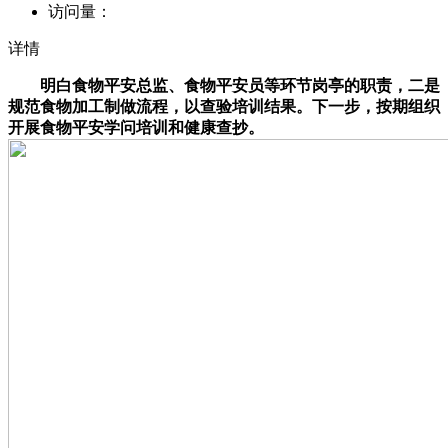
访问量：
详情
明白食物平安总监、食物平安员等环节岗亭的职责，二是
规范食物加工制做流程，以查验培训结果。下一步，按期组织
开展食物平安学问培训和健康查抄。