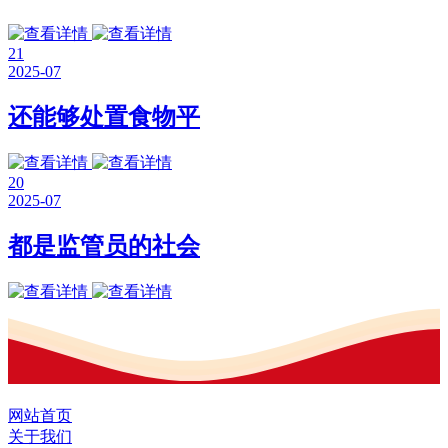
21
2025-07
还能够处置食物平
20
2025-07
都是监管员的社会
网站首页
关于我们