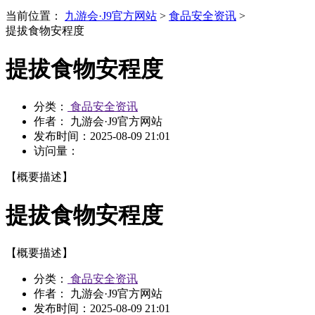
当前位置：
九游会·J9官方网站
>
食品安全资讯
>
提拔食物安程度
提拔食物安程度
分类：
食品安全资讯
作者： 九游会·J9官方网站
发布时间：
2025-08-09 21:01
访问量：
【概要描述】
提拔食物安程度
【概要描述】
分类：
食品安全资讯
作者： 九游会·J9官方网站
发布时间：
2025-08-09 21:01