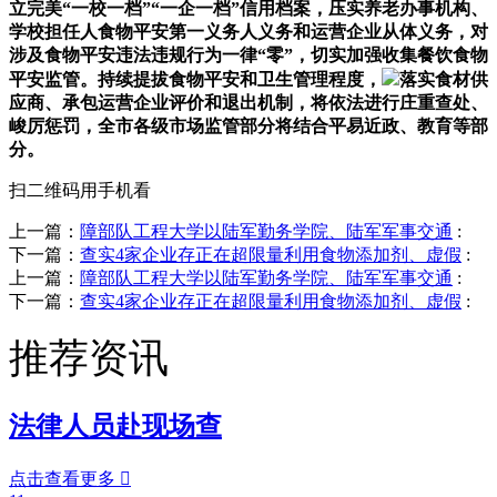
立完美“一校一档”“一企一档”信用档案，压实养老办事机构、
学校担任人食物平安第一义务人义务和运营企业从体义务，对
涉及食物平安违法违规行为一律“零”，切实加强收集餐饮食物
平安监管。持续提拔食物平安和卫生管理程度，
落实食材供
应商、承包运营企业评价和退出机制，将依法进行庄重查处、
峻厉惩罚，全市各级市场监管部分将结合平易近政、教育等部
分。
扫二维码用手机看
上一篇：
障部队工程大学以陆军勤务学院、陆军军事交通
:
下一篇：
查实4家企业存正在超限量利用食物添加剂、虚假
:
上一篇：
障部队工程大学以陆军勤务学院、陆军军事交通
:
下一篇：
查实4家企业存正在超限量利用食物添加剂、虚假
:
推荐资讯
法律人员赴现场查
点击查看更多
