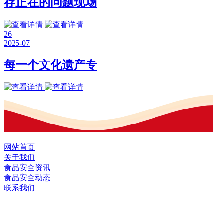
存正在的问题现场
26
2025-07
每一个文化遗产专
网站首页
关于我们
食品安全资讯
食品安全动态
联系我们
黑龙江九游会·J9官方网站食品股份有限