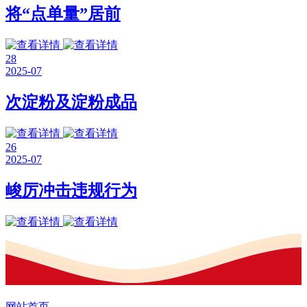
将“点单量”居前
28
2025-07
次淀粉及淀粉成品
26
2025-07
峻厉冲击违规行为
网站首页