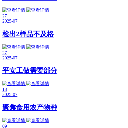
27
2025-07
检出2样品不及格
27
2025-07
平安工做需要部分
13
2025-07
聚焦食用农产物种
09