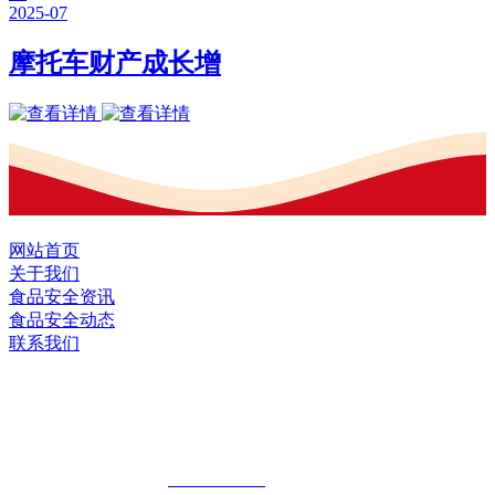
2025-07
摩托车财产成长增
网站首页
关于我们
食品安全资讯
食品安全动态
联系我们
黑龙江九游会·J9官方网站食品股份有限
公司
全国统一客服热线：
18903658751