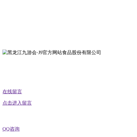
地址：哈尔滨南岗区红旗满族乡科技园区
地址：双城经济技术开发区娃哈哈路6号
地址：黑龙江萝北县宝泉岭二九0公路一号
地址：黑龙江省延寿县工业园区北泰山路5号
公众号二维码
在线留言
点击进入留言
QQ咨询