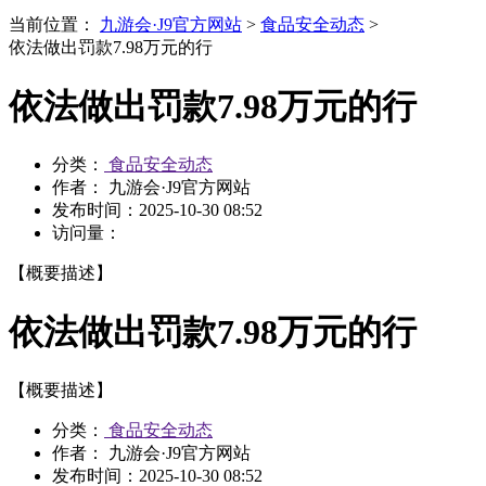
当前位置：
九游会·J9官方网站
>
食品安全动态
>
依法做出罚款7.98万元的行
依法做出罚款7.98万元的行
分类：
食品安全动态
作者： 九游会·J9官方网站
发布时间：
2025-10-30 08:52
访问量：
【概要描述】
依法做出罚款7.98万元的行
【概要描述】
分类：
食品安全动态
作者： 九游会·J9官方网站
发布时间：
2025-10-30 08:52