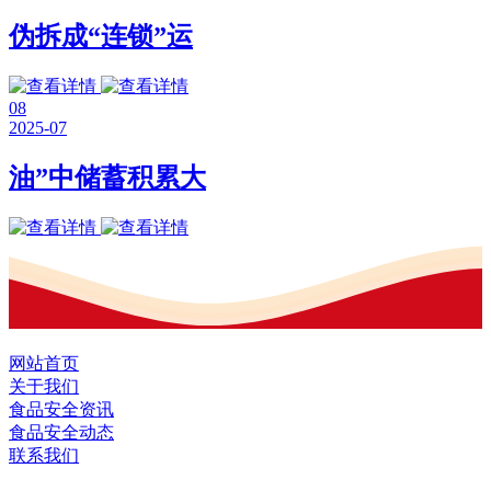
伪拆成“连锁”运
08
2025-07
油”中储蓄积累大
网站首页
关于我们
食品安全资讯
食品安全动态
联系我们