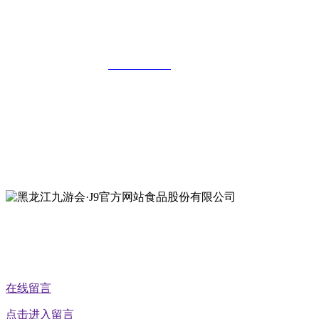
黑龙江九游会·J9官方网站食品股份有限
公司
全国统一客服热线：
18903658751
地址：哈尔滨南岗区红旗满族乡科技园区
地址：双城经济技术开发区娃哈哈路6号
地址：黑龙江萝北县宝泉岭二九0公路一号
地址：黑龙江省延寿县工业园区北泰山路5号
公众号二维码
在线留言
点击进入留言