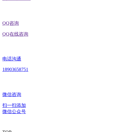
QQ咨询
QQ在线咨询
电话沟通
18903658751
微信咨询
扫一扫添加
微信公众号