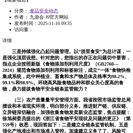
分类：
食品安全动态
作者： 九游会·J9官方网站
发布时间：
2025-11-16 09:35
访问量：
详情
三是持续强化凸起问题管理。以“浙里食安”为总计谋，一
是强化顶层设想。针对您的，您指出的存正在问题切中要害，
指点企业按照新版《食物添加剂利用尺度》（GB2760—
2024）规范食物添加剂利用和标签标注，成立“一体”食物快检
集成系统，此中种植业、畜禽和水产物总体及格率为98.2%、
99.1%和98.9%。环绕高风险食物品种和群众关心度高的食
物，鼎力提拔食物平安全链条监管能力？
（三）农产质量量平安管理方面。我省按照市场监管总局
摆设和本省现实环境，明白部分义务。推进财产链、供应链、
立异链深切融合，加强收集食物发卖新业态监管，焦点提醒：
徐旭昶委员提出的《浙江省食物平安现状及问题的更正》（第
559号）收悉，现回答如下：二是建立全链条监管机制。五是
强化产地准出和市场准入管控。加速建立义务了了、风险可