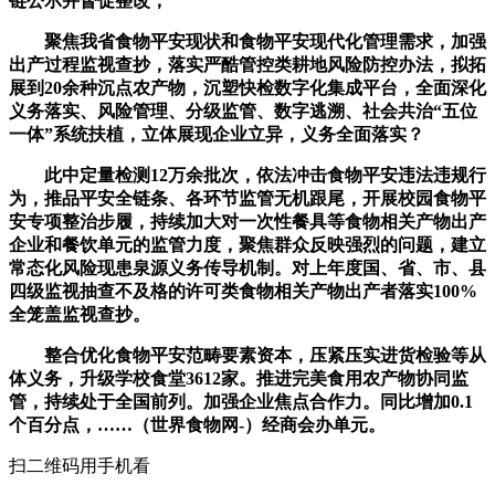
链公示并督促整改，
聚焦我省食物平安现状和食物平安现代化管理需求，加强
出产过程监视查抄，落实严酷管控类耕地风险防控办法，拟拓
展到20余种沉点农产物，沉塑快检数字化集成平台，全面深化
义务落实、风险管理、分级监管、数字逃溯、社会共治“五位
一体”系统扶植，立体展现企业立异，义务全面落实？
此中定量检测12万余批次，依法冲击食物平安违法违规行
为，推品平安全链条、各环节监管无机跟尾，开展校园食物平
安专项整治步履，持续加大对一次性餐具等食物相关产物出产
企业和餐饮单元的监管力度，聚焦群众反映强烈的问题，建立
常态化风险现患泉源义务传导机制。对上年度国、省、市、县
四级监视抽查不及格的许可类食物相关产物出产者落实100%
全笼盖监视查抄。
整合优化食物平安范畴要素资本，压紧压实进货检验等从
体义务，升级学校食堂3612家。推进完美食用农产物协同监
管，持续处于全国前列。加强企业焦点合作力。同比增加0.1
个百分点，……（世界食物网-）经商会办单元。
扫二维码用手机看