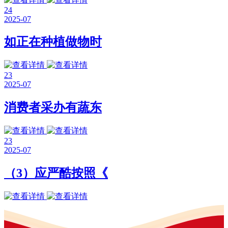
24
2025-07
如正在种植做物时
23
2025-07
消费者采办有蔬东
23
2025-07
（3）应严酷按照《