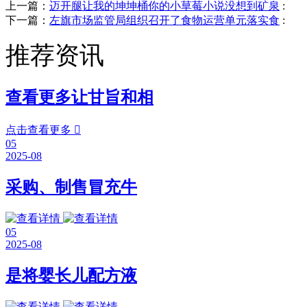
上一篇：
迈开腿让我的坤坤桶你的小䓍莓小说没想到矿泉
:
下一篇：
左旗市场监管局组织召开了食物运营单元落实食
:
推荐资讯
查看更多让甘旨和相
点击查看更多

05
2025-08
采购、制售冒充牛
05
2025-08
是将婴长儿配方液