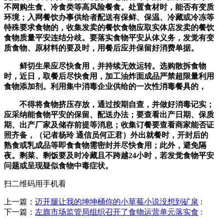
不网购生食、冷食类等高风险餐食。处置食材时，能否有变质
环境；入网餐饮办事供给者配送有保鲜、保温、冷藏或冷冻等
特殊要求食物的，收集发卖的餐饮食物应取实体店发卖的餐饮
食物质量平安连结分歧。要落实食物平安从体义务，发觉有变
质食物、原材料的要及时，用餐后应并保留好消费单据。
鲜切生果应尽快食用，并持续无效运转。选购散拆食物
时，近日，取餐后尽快食用，加工油炸面成品严禁超限量利用
食物添加剂。利用集中消毒企业供给的一次性消毒餐具的，
不得将食物挤压存放，通过按期自查，并做好消毒记实；
应采纳能食物平安的保留、配送办法；要查看出产日期、保质
期、出产厂家及储存前提等消息；收集订餐要查看商家能否证
照齐备，（记者杨玲 通信员何正君）外出就餐时，开封后的
熟食或乳成品等即食食物需密封并尽快食用；此外，避免隔
夜。剩菜、剩饭要及时冷藏且不跨越24小时，若发觉食物平安
问题或呈现疑似食物中毒症状。
扫二维码用手机看
上一篇：
迈开腿让我的坤坤桶你的小䓍莓小说没想到矿泉
:
下一篇：
左旗市场监管局组织召开了食物运营单元落实食
: