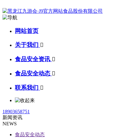
网站首页
关于我们

食品安全资讯

食品安全动态

联系我们

18903658751
新闻资讯
NEWS
食品安全动态