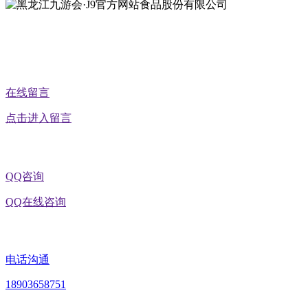
公众号二维码
在线留言
点击进入留言
QQ咨询
QQ在线咨询
电话沟通
18903658751