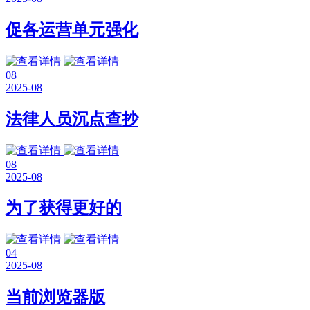
促各运营单元强化
08
2025-08
法律人员沉点查抄
08
2025-08
为了获得更好的
04
2025-08
当前浏览器版