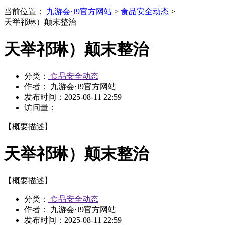
当前位置：
九游会·J9官方网站
>
食品安全动态
>
天举祁琳）颠末整治
天举祁琳）颠末整治
分类：
食品安全动态
作者： 九游会·J9官方网站
发布时间：
2025-08-11 22:59
访问量：
【概要描述】
天举祁琳）颠末整治
【概要描述】
分类：
食品安全动态
作者： 九游会·J9官方网站
发布时间：
2025-08-11 22:59