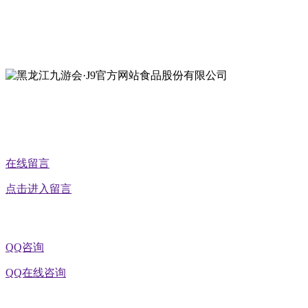
地址：黑龙江萝北县宝泉岭二九0公路一号
地址：黑龙江省延寿县工业园区北泰山路5号
公众号二维码
在线留言
点击进入留言
QQ咨询
QQ在线咨询