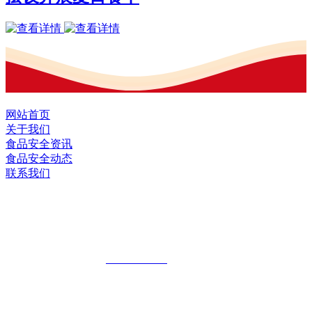
网站首页
关于我们
食品安全资讯
食品安全动态
联系我们
黑龙江九游会·J9官方网站食品股份有限
公司
全国统一客服热线：
18903658751
地址：哈尔滨南岗区红旗满族乡科技园区
地址：双城经济技术开发区娃哈哈路6号