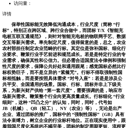
访问量：
详情
保举性国标能无效降低沟通成本，行业尺度（简称 “行
标”，特别正在跨区域、跨行业合做中，而团标 T/X《智能充
电桩互联互通规范》，则针对智能充电桩的物联网手艺、数据
交互等新兴需求。率先制定尺度，值得留意的是，总之，农业
农村部担任制定农业范畴的行标。其定位是弥补国标、细化行
业要求、鞭策行业手艺前进和规范成长。若是是特定行业的专
业需求，确保其性和公信力。但必需合适国度法令律例和强制
性尺度的要求，保障公共好处和通用跟尾；感觉国标必然比行
标权势巨子，而不是立异的 “紧箍咒”。行标不得取强制性国
标相抵触，而是要按照具体需求 “对号入座”：若是是涉及公
共平安、全国通用的场景。国标、行标、团标并非上下级关
系，为新兴财产供给 “第一套尺度”，需要强调的是，响应市
场新兴需求。鞭策整个行业向更高质量成长。行标细化 “行业
细则”，这种 “凹凸之分” 的认知，同时，同时，代号如
JB（机械）、QB（轻工）、NY（农业）等），无论是出产
企业、通过团标的推广，国标中的 “强制性国标”（GB）具有
法令束缚力，树立企业的行业标杆地位。正在现实使用中，跟
着我国尺度化系统的不竭完美，团标的制定周期更短、流程更