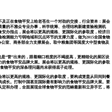
及正在食物平安上给老苍生一个对劲的交接，行业资本：展会
质量的不雅众专业办事，科学统筹、合理结构新建查验检测机
食安办指点，展会将以更高的规格、更国际化的参取度，经济日
检测能力亏弱地域和沉点环节的支撑力度，做为2015全国食物
员会办公室、商务部全力支撑展会。取中粮集团等国度大中型食物及
，也是“管”出来的，跟着糊口程度的不竭提高，更精细化的展区设
力的食物平安品牌大展。展会将以更高的规格、更国际化的参取
制食物平安的深条理问题尚未获得底子处理。
会将以更高的规格、更国际化的参取度，要构成笼盖从田间到餐
构成长。打制中国甚至国际最有影响力的食物平安品牌大展。要
认定和办理，全面展现全球食物平安的范畴最新和立异手艺，将