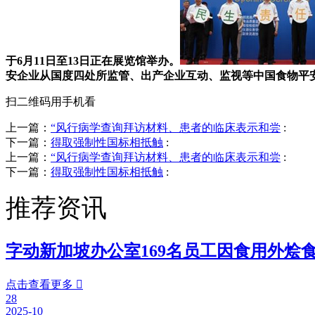
于6月11日至13日正在展览馆举办。
安企业从国度四处所监管、出产企业互动、监视等中国食物平
扫二维码用手机看
上一篇：
“风行病学查询拜访材料、患者的临床表示和尝
:
下一篇：
得取强制性国标相抵触
:
上一篇：
“风行病学查询拜访材料、患者的临床表示和尝
:
下一篇：
得取强制性国标相抵触
:
推荐资讯
字动新加坡办公室169名员工因食用外烩
点击查看更多

28
2025-10