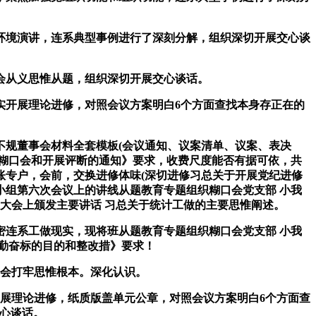
境演讲，连系典型事例进行了深刻分解，组织深切开展交心谈
从义思惟从题，组织深切开展交心谈话。
开展理论进修，对照会议方案明白6个方面查找本身存正在的
规董事会材料全套模板(会议通知、议案清单、议案、表决
织糊口会和开展评断的通知》要求，收费尺度能否有据可依，共
账专户，会前，交换进修体味(深切进修习总关于开展党纪进修
组第六次会议上的讲线从题教育专题组织糊口会党支部 小我
大会上颁发主要讲话 习总关于统计工做的主要思惟阐述。
连系工做现实，现将班从题教育专题组织糊口会党支部 小我
勤奋标的目的和整改措》要求！
会打牢思惟根本。深化认识。
开展理论进修，纸质版盖单元公章，对照会议方案明白6个方面查
交心谈话。