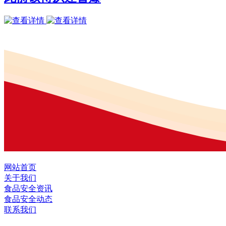
网站首页
关于我们
食品安全资讯
食品安全动态
联系我们