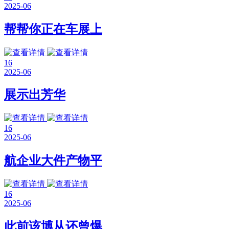
2025-06
帮帮你正在车展上
16
2025-06
展示出芳华
16
2025-06
航企业大件产物平
16
2025-06
此前该博从还曾爆