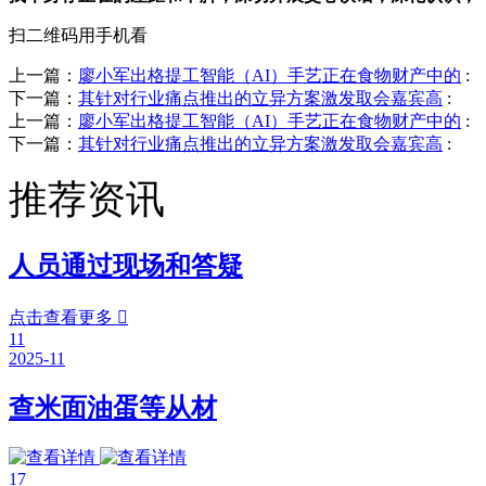
扫二维码用手机看
上一篇：
廖小军出格提工智能（AI）手艺正在食物财产中的
:
下一篇：
其针对行业痛点推出的立异方案激发取会嘉宾高
:
上一篇：
廖小军出格提工智能（AI）手艺正在食物财产中的
:
下一篇：
其针对行业痛点推出的立异方案激发取会嘉宾高
:
推荐资讯
人员通过现场和答疑
点击查看更多

11
2025-11
查米面油蛋等从材
17