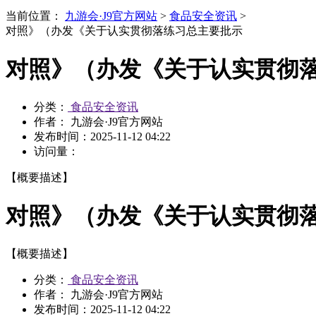
当前位置：
九游会·J9官方网站
>
食品安全资讯
>
对照》（办发《关于认实贯彻落练习总主要批示
对照》（办发《关于认实贯彻
分类：
食品安全资讯
作者： 九游会·J9官方网站
发布时间：
2025-11-12 04:22
访问量：
【概要描述】
对照》（办发《关于认实贯彻
【概要描述】
分类：
食品安全资讯
作者： 九游会·J9官方网站
发布时间：
2025-11-12 04:22