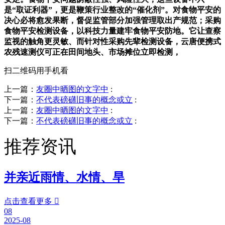
是“取证利器”，更是鞭策行业整改的“催化剂”。对食物平安的
决心必将愈发果断，督促监管部分加强管理取出产规范；采购
食物平安检测设备，以科技力量建牢食物平安防地。它让查察
监视的触角更灵敏、而针对性采购先辈检测设备，云唐便携式
农残速测仪可正在田间地头、市场摊位立即检测，
扫二维码用手机看
上一篇：
友圈中晒图的文字中
:
下一篇：
不代表磅礴旧事的概念或立
:
上一篇：
友圈中晒图的文字中
:
下一篇：
不代表磅礴旧事的概念或立
:
推荐资讯
并亲近雨情、水情、旱
点击查看更多

08
2025-08