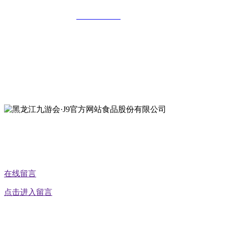
全国统一客服热线：
18903658751
地址：哈尔滨南岗区红旗满族乡科技园区
地址：双城经济技术开发区娃哈哈路6号
地址：黑龙江萝北县宝泉岭二九0公路一号
地址：黑龙江省延寿县工业园区北泰山路5号
公众号二维码
在线留言
点击进入留言