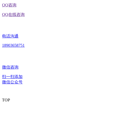
QQ咨询
QQ在线咨询
电话沟通
18903658751
微信咨询
扫一扫添加
微信公众号
TOP
版权所有：黑龙江九游会·J9官方网站食品股份有限公司 Copyright ©