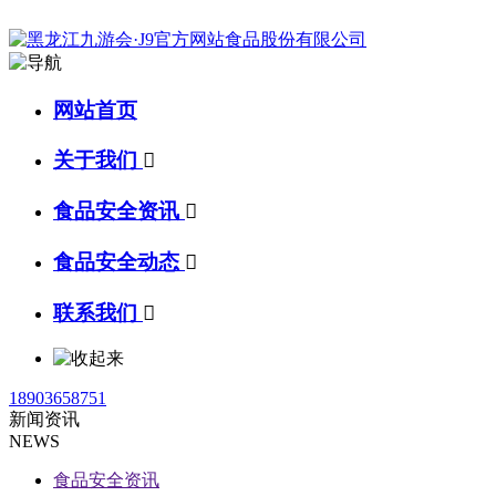
网站首页
关于我们

食品安全资讯

食品安全动态

联系我们

18903658751
新闻资讯
NEWS
食品安全资讯