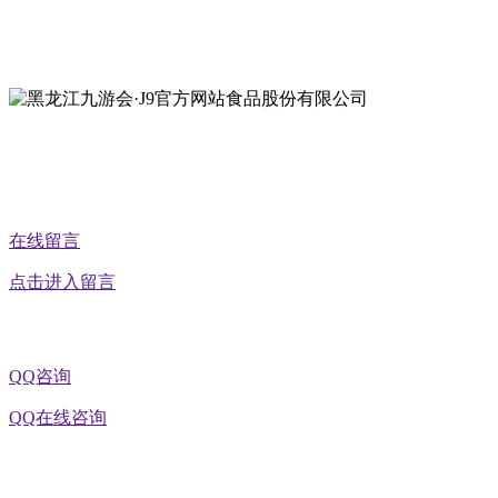
地址：黑龙江省延寿县工业园区北泰山路5号
公众号二维码
在线留言
点击进入留言
QQ咨询
QQ在线咨询