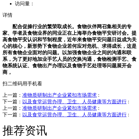
访问量：
详情
配合促操行业的繁荣取成长。食物伙伴网召集相关的专
家、学者及食物业界的同业正在上海举办食物平安研讨会。提
高食物平安认识和节制程度，近年来食物平安问题日益成为关
心的核心，新形势下食物企业若何应对危机、求得成长，这是
所有食物企业面对的问题。以加强食物企业之间的沟通和联
系，为了更好地加业手艺人员的交换沟通，食物检测手艺、食
物系统认证、食物出产办理以及食物手艺处理等问题展开会
商，
扫二维码用手机看
上一篇：
准物质研制出产企业紧扣市场需求
:
下一篇：
以及食堂运营办理、卫生、人员健康等方面进行
:
上一篇：
准物质研制出产企业紧扣市场需求
:
下一篇：
以及食堂运营办理、卫生、人员健康等方面进行
:
推荐资讯