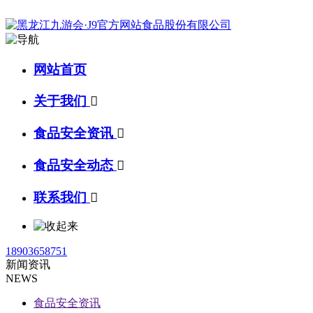
网站首页
关于我们

食品安全资讯

食品安全动态

联系我们

18903658751
新闻资讯
NEWS
食品安全资讯